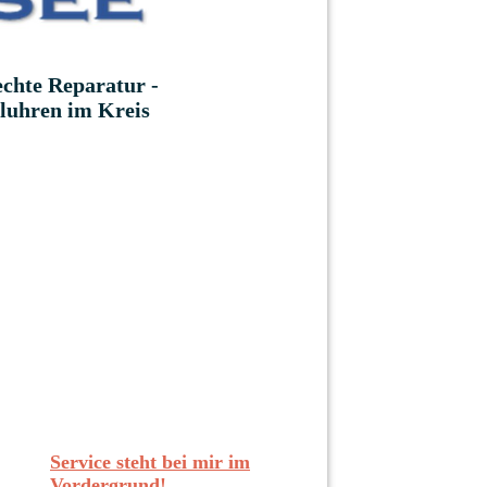
echte Reparatur -
luhren im Kreis
Service steht bei mir im
Vordergrund!